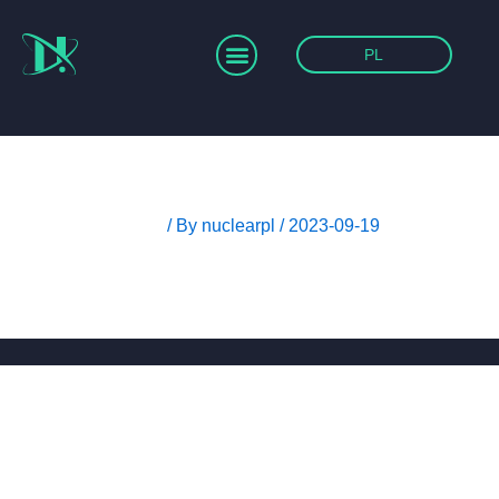
Menu
PL
Hello world!
Leave a Comment
/ By
nuclearpl
/
2023-09-19
Welcome to WordPress. This is your first post. Edit or
delete it, then start writing!
Leave a Comment
Twój adres e-mail nie zostanie opublikowany.
Wymagane pola są oznaczone
*